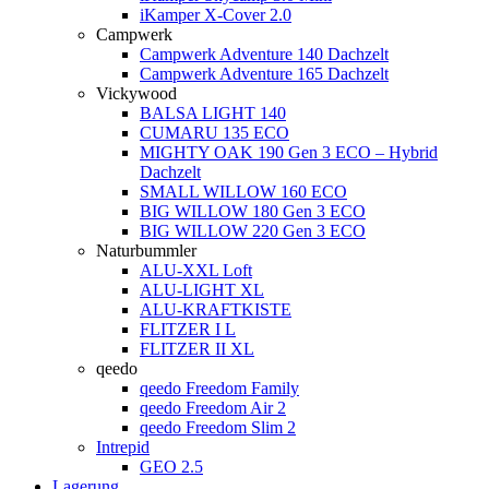
iKamper X-Cover 2.0
Campwerk
Campwerk Adventure 140 Dachzelt
Campwerk Adventure 165 Dachzelt
Vickywood
BALSA LIGHT 140
CUMARU 135 ECO
MIGHTY OAK 190 Gen 3 ECO – Hybrid
Dachzelt
SMALL WILLOW 160 ECO
BIG WILLOW 180 Gen 3 ECO
BIG WILLOW 220 Gen 3 ECO
Naturbummler
ALU-XXL Loft
ALU-LIGHT XL
ALU-KRAFTKISTE
FLITZER I L
FLITZER II XL
qeedo
qeedo Freedom Family
qeedo Freedom Air 2
qeedo Freedom Slim 2
Intrepid
GEO 2.5
Lagerung