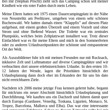
Bei mir (Stephan Pöschl) zieht sich das Camping schon seit meiner
Kindheit wie ein roter Faden durch mein Leben.
Meine Eltern hatten seit 1975 einen Dauercampingplatz in der Nähe
von Neustrelitz am Peelitzsee, umgeben von einem sehr schönen
Buchenwald. Wir hatten damals einen “Klappfix” auf diesem Platz
aufgebaut, mit einem großen Überzelt und einem Vorzelt und ohne
Strom und ohne fließend Wasser. Die Toilette war ein zentrales
Plumpsklo, welches beim Zeltplatzwart installiert war. Trotz dieser
Einfachheit war es für meine Eltern und mich in den Sommerferien
oder zu anderen Urlaubszeitpunkten der schönste und entspannteste
Ort der Welt.
Als Auszubildener fuhr ich mit meinen Freunden nur mit Rucksack,
inklusive Zelt und Luftmatratze auf diverse Campingplätze und wir
verbrachten dort unsere erlebnisreichsten Urlaube. In den ersten 10-
12 Jahren der Wende, lagen die Prioritäten hinsichtlich der
Urlaubsplanung dann doch eher im Erkunden der für uns bis dato
nicht erreichbaren Ziele.
Nachdem ich 2006 meine jetzige Frau kennen gelernt habe, begann
für mich/uns ein neuer Abschnitt hinsichtlich Urlaubsplanung und
Durchführung. Wir kauften uns ein Dachzelt und fuhren damit quer
durch Europa (Gardasee, Venedig, Toskana, Ligurien, Monaco, St.
Tropez, Barcelona, Mallorca und Elba). Das war eine interessante