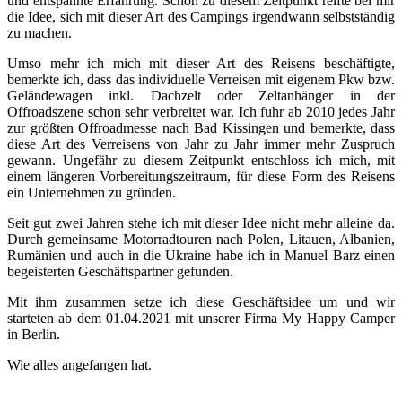
und entspannte Erfahrung. Schon zu diesem Zeitpunkt reifte bei mir
die Idee, sich mit dieser Art des Campings irgendwann selbstständig
zu machen.
Umso mehr ich mich mit dieser Art des Reisens beschäftigte,
bemerkte ich, dass das individuelle Verreisen mit eigenem Pkw bzw.
Geländewagen inkl. Dachzelt oder Zeltanhänger in der
Offroadszene schon sehr verbreitet war. Ich fuhr ab 2010 jedes Jahr
zur größten Offroadmesse nach Bad Kissingen und bemerkte, dass
diese Art des Verreisens von Jahr zu Jahr immer mehr Zuspruch
gewann. Ungefähr zu diesem Zeitpunkt entschloss ich mich, mit
einem längeren Vorbereitungszeitraum, für diese Form des Reisens
ein Unternehmen zu gründen.
Seit gut zwei Jahren stehe ich mit dieser Idee nicht mehr alleine da.
Durch gemeinsame Motorradtouren nach Polen, Litauen, Albanien,
Rumänien und auch in die Ukraine habe ich in Manuel Barz einen
begeisterten Geschäftspartner gefunden.
Mit ihm zusammen setze ich diese Geschäftsidee um und wir
starteten ab dem 01.04.2021 mit unserer Firma My Happy Camper
in Berlin.
Wie alles angefangen hat.