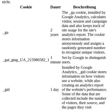
nicht.
Cookie
Dauer
Beschreibung
The _ga cookie, installed by
Google Analytics, calculates
visitor, session and campaign
data and also keeps track of
2
site usage for the site's
_ga
years
analytics report. The cookie
stores information
anonymously and assigns a
randomly generated number
to recognize unique visitors.
1
Set by Google to distinguish
_gat_gtag_UA_215986582_1
minute
users.
Installed by Google
Analytics, _gid cookie stores
information on how visitors
use a website, while also
creating an analytics report
_gid
1 day
of the website's performance.
Some of the data that are
collected include the number
of visitors, their source, and
the pages they visit