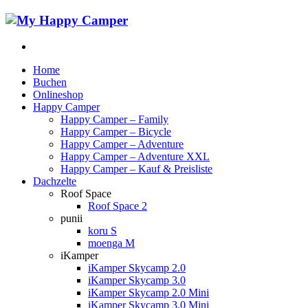
Home
Buchen
Onlineshop
Happy Camper
Happy Camper – Family
Happy Camper – Bicycle
Happy Camper – Adventure
Happy Camper – Adventure XXL
Happy Camper – Kauf & Preisliste
Dachzelte
Roof Space
Roof Space 2
punii
koru S
moenga M
iKamper
iKamper Skycamp 2.0
iKamper Skycamp 3.0
iKamper Skycamp 2.0 Mini
iKamper Skycamp 3.0 Mini